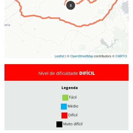
8
Leaflet
| ©
OpenStreetMap
contributors ©
CARTO
Nível de dificuldade
DIFÍCIL
Legenda
Fácil
Médio
Difícil
Muito difícil