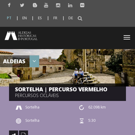
PT
EN
ES
FR
DE
Togg
navi
ALDEIAS
SORTELHA | PERCURSO VERMELHO
PERCURSOS CICLÁVEIS
Sortelha
62.098 km
Sortelha
5:30