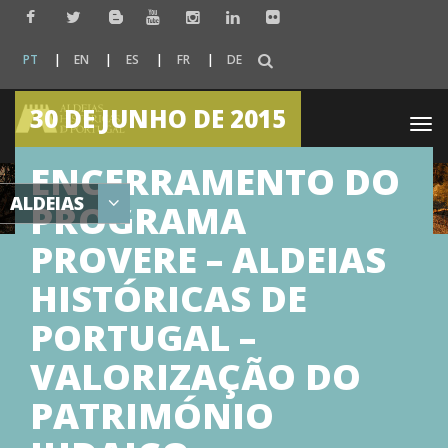
PT
EN
ES
FR
DE
30 DE JUNHO DE 2015
Togg
navi
ENCERRAMENTO DO
ALDEIAS
PROGRAMA
PROVERE – ALDEIAS
HISTÓRICAS DE
PORTUGAL –
VALORIZAÇÃO DO
PATRIMÓNIO