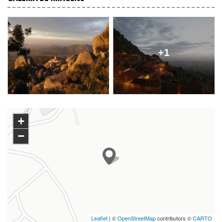
+1
+
−
Leaflet
| ©
OpenStreetMap
contributors ©
CARTO