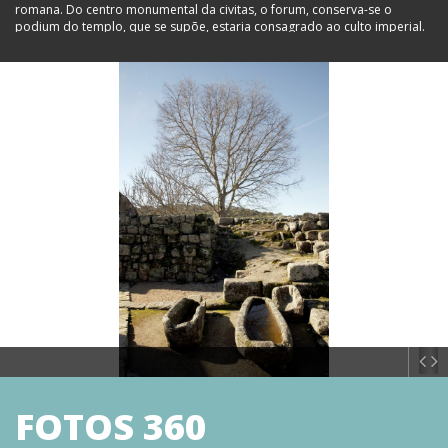
romana. Do centro monumental da civitas, o forum, conserva-se o
podium do templo, que se supõe, estaria consagrado ao culto imperial.
Assentava numa plataforma suportada por um criptopórtico do qual se
conservam importantes vestígios. E é sobre o velho templo que se
construirá, em época medieval, a torre templária. Das casas da cidade
identificaram-se algumas, compostas por um pátio central, e delas se
deixou memória desenhada no pavimento junto à Porta Norte. Por baixo
do antigo Posto de Turismo, e junto à antiga Catedral (Igreja de Santa
Maria) foram surgindo os alinhamentos de outras domus, ainda que
duma delas, por baixo do Arquivo Epigráfico, se pode hoje visitar o
peristylum (pátio central) decorado com afrescos. Fora das muralhas
tardias (século III/IV d.C.) são visíveis os vestígios de umas termas
públicas e a ponte sobre o Pônsul. É esta muralha, construída com
colunas, epígrafes e frisos da cidade imperial, que hoje podemos visitar.
Tinha torres circulares e ao menos duas portas, a Norte e a Sul, esta
última recentemente redescoberta. Pouco tempo depois da construção
desta muralha a cidade, e o seu território, foram integrados no reino
suevo. Em meados do século VI é criada a diocese da Egitânia, nome
pelo qual a cidade passa a ser conhecida. Em 585, com o fim do reino
suevo, inicia o reino visigótico, mantendo a cidade alguma vitalidade. Em
715 Egitânia será tomada pelos muçulmanos, sem que seja claro se aqui
se demoraram. Mas a posição de charneira, entre o mundo cristão e
muçulmano, conferia-lhe uma importância estratégica que a via romana
de Mérida a Braga reforçava. Conhecendo desde cedo os rigores
FOTOS 360
militares da Reconquista, a posse definitiva dá-se no reinado de D.
Sancho II, que lhe outorga foral em 1229. Pouco tempo depois é doada