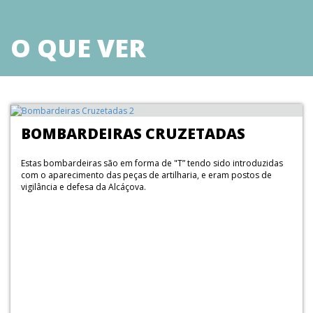
Ossuna, tendo a sua guarnição de 150 homens resistido heroicamente
até à chegada de reforços, travando-se a batalha da Salgadela, junto ao
Mosteiro de Santa Maria de Aguiar. Conta-se que o Duque de Ossuna e
O QUE VER
D. João d’Áustria escaparam disfarçados de frades. Após as Guerras da
Restauração, Castelo Rodrigo foi perdendo a sua importância, e a 25 de
Junho de 1836, por Carta Régia de D. Maria II, a sede de concelho foi
transferida para Figueira de Castelo Rodrigo. Historicamente, nenhuma
povoação raiana exerceu por tão longo período um lugar tão relevante
nas relações Luso-Castelhanas e na defesa do território português.
BOMBARDEIRAS CRUZETADAS
Estas bombardeiras são em forma de "T” tendo sido introduzidas
com o aparecimento das peças de artilharia, e eram postos de
vigilância e defesa da Alcáçova.