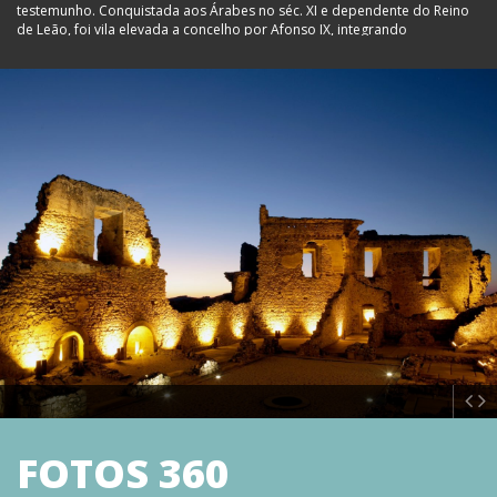
testemunho. Conquistada aos Árabes no séc. XI e dependente do Reino
de Leão, foi vila elevada a concelho por Afonso IX, integrando
definitivamente o território português a 12 de Setembro de 1297, pelo
Tratado de Alcanizes - assinado por D. Dinis, que confirmou o seu Foral
em Trancoso e mandou repovoar e reconstruir o Castelo, ação repetida
por D. Fernando I, que também lhe concedeu Carta de Feira, em 1373.
Castelo Rodrigo está rodeado por uma cintura amuralhada inicialmente
composta por 13 torreões (à semelhança de Ávila). Mantém a sua traça
medieval, que irradia da alcáçova e acompanha a topografia. Pelas suas
ruas encontram-se casas interessantes, umas manuelinas, outras
construções árabes, como a casa nº 32, com inscrição e uma carranca,
para além da cisterna, de 13 m de fundo, com uma porta em arco de
ferradura e outra ogival. Estando na rota de peregrinos a Compostela,
aqui se ergueu a Igreja de N. Sra. de Rocamador, fundada por uma
confraria de frades hospitaleiros vindos de França no séc. XIII. Por ter
tomado partido por Castela na crise de 1383-85, D. João I castigou
Castelo Rodrigo, mandando que o seu brasão ficasse com as armas
reais invertidas e a vila dependente de Pinhel. O pelourinho manuelino -
de gaiola e grandes dimensões, atesta o poder municipal,
regulamentado pelo foral novo de 1508, altura em que D. Manuel, o Rei
Venturoso, mandou repovoar a vila e refazer o castelo. Sob domínio
filipino instituiu-se o condado e marquesado de Castelo Rodrigo na
pessoa de Cristóvão de Moura, que mandou edificar um Palácio. Após a
Restauração este foi destruído pelo povo. No largo de S. João, o padrão
FOTOS 360
assinala e comemora a restauração da independência nacional. Ainda
nas lutas contra Espanha, a vila sofreu em 1664 o cerco do Duque de