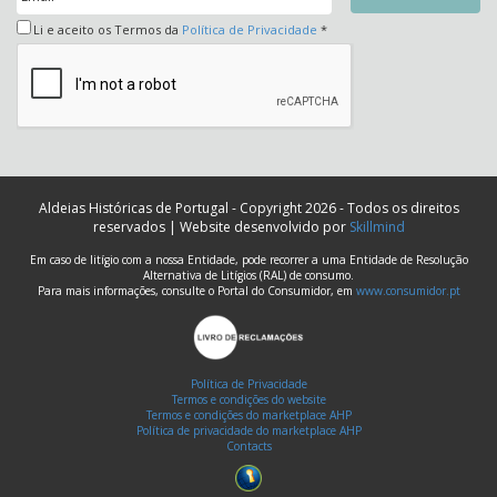
Li e aceito os Termos da
Política de Privacidade
*
Aldeias Históricas de Portugal - Copyright 2026 - Todos os direitos
reservados | Website desenvolvido por
Skillmind
Em caso de litígio com a nossa Entidade, pode recorrer a uma Entidade de Resolução
Alternativa de Litígios (RAL) de consumo.
Para mais informações, consulte o Portal do Consumidor, em
www.consumidor.pt
Política de Privacidade
Termos e condições do website
Termos e condições do marketplace AHP
Política de privacidade do marketplace AHP
Contacts