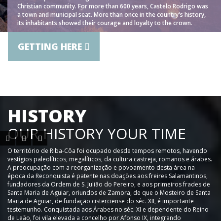
Christian community. For more than 600 years, Castelo Rodrigo was
a town and municipal seat. More than once in the country's history,
its inhabitants showed their courage and loyalty to the crown.
GETTING HERE
HISTORY
OUR HISTORY YOUR TIME
O território de Riba-Côa foi ocupado desde tempos remotos, havendo
vestígios paleolíticos, megalíticos, da cultura castreja, romanos e árabes.
A preocupação com a reorganização e povoamento desta área na
época da Reconquista é patente nas doações aos freires Salamantinos,
fundadores da Ordem de S. Julião do Pereiro, e aos primeiros frades de
Santa Maria de Aguiar, oriundos de Zamora, de que o Mosteiro de Santa
Maria de Aguiar, de fundação cisterciense do séc. XII, é importante
testemunho. Conquistada aos Árabes no séc. XI e dependente do Reino
de Leão, foi vila elevada a concelho por Afonso IX, integrando