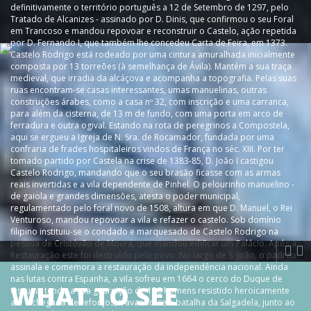
definitivamente o território português a 12 de Setembro de 1297, pelo
Tratado de Alcanizes - assinado por D. Dinis, que confirmou o seu Foral
em Trancoso e mandou repovoar e reconstruir o Castelo, ação repetida
por D. Fernando I, que também lhe concedeu Carta de Feira, em 1373.
Castelo Rodrigo está rodeado por uma cintura amuralhada inicialmente
composta por 13 torreões (à semelhança de Ávila). Mantém a sua traça
medieval, que irradia da alcáçova e acompanha a topografia. Pelas suas
ruas encontram-se casas interessantes, umas manuelinas, outras
construções árabes, como a casa nº 32, com inscrição e uma carranca,
para além da cisterna, de 13 m de fundo, com uma porta em arco de
ferradura e outra ogival. Estando na rota de peregrinos a Compostela,
aqui se ergueu a Igreja de N. Sra. de Rocamador, fundada por uma
confraria de frades hospitaleiros vindos de França no séc. XIII. Por ter
tomado partido por Castela na crise de 1383-85, D. João I castigou
Castelo Rodrigo, mandando que o seu brasão ficasse com as armas
reais invertidas e a vila dependente de Pinhel. O pelourinho manuelino -
de gaiola e grandes dimensões, atesta o poder municipal,
regulamentado pelo foral novo de 1508, altura em que D. Manuel, o Rei
Venturoso, mandou repovoar a vila e refazer o castelo. Sob domínio
filipino instituiu-se o condado e marquesado de Castelo Rodrigo na
pessoa de Cristóvão de Moura, que mandou edificar um Palácio. Após a
Restauração este foi destruído pelo povo. No largo de S. João, o padrão
assinala e comemora a restauração da independência nacional. Ainda
nas lutas contra Espanha, a vila sofreu em 1664 o cerco do Duque de
WHAT TO SEE
Ossuna, tendo a sua guarnição de 150 homens resistido heroicamente
até à chegada de reforços, travando-se a batalha da Salgadela, junto ao