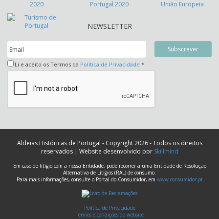
NEWSLETTER
Li e aceito os Termos da
Política de Privacidade
*
Aldeias Históricas de Portugal - Copyright 2026 - Todos os direitos
reservados | Website desenvolvido por
Skillmind
Em caso de litígio com a nossa Entidade, pode recorrer a uma Entidade de Resolução
Alternativa de Litígios (RAL) de consumo.
Para mais informações, consulte o Portal do Consumidor, em
www.consumidor.pt
Política de Privacidade
Termos e condições do website