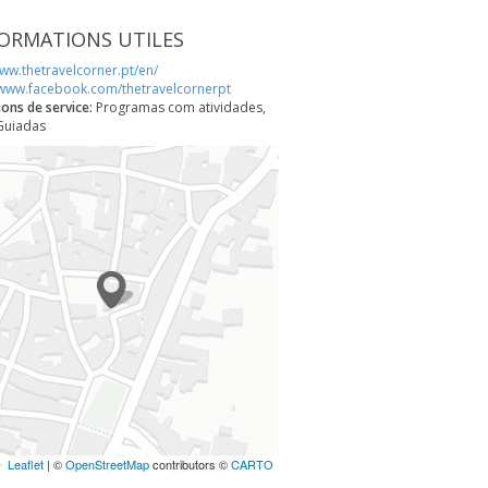
ORMATIONS UTILES
www.thetravelcorner.pt/en/
/www.facebook.com/thetravelcornerpt
ions de service:
Programas com atividades,
 Guiadas
Leaflet
| ©
OpenStreetMap
contributors ©
CARTO