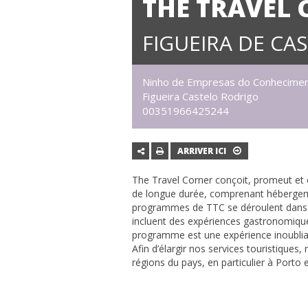
THE TRAVEL
FIGUEIRA DE CA
Ninho de Empresas do Conheciment
Figueira Castelo Rodrigo
00351966425244
ARRIVER ICI
The Travel Corner conçoit, promeut et
de longue durée, comprenant hébergemen
programmes de TTC se déroulent dans le
incluent des expériences gastronomique
programme est une expérience inoublia
Afin d’élargir nos services touristiqu
régions du pays, en particulier à Porto 