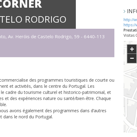
 CORNER
INF
STELO RODRIGO
http://
https:/
Prestat
Visitas
o, Av. Heróis de Castelo Rodrigo, 59 - 6440-113
+
−
 commercialise des programmes touristiques de courte ou
t et activités, dans le centre du Portugal. Les
 cadre du tourisme culturel et historico-patrimonial, et
s et des expériences nature ou santé/bien-être. Chaque
ble.
es, nous avons également des programmes dans d’autres
et dans le nord du Portugal.