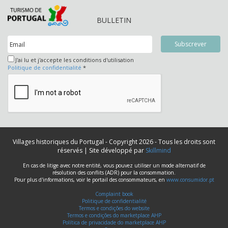
BULLETIN
J'ai lu et j'accepte les conditions d'utilisation
Politique de confidentialité
*
Villages historiques du Portugal - Copyright 2026 - Tous les droits sont
réservés | Site développé par
Skillmind
En cas de litige avec notre entité, vous pouvez utiliser un mode alternatif de
résolution des conflits (ADR) pour la consommation.
Pour plus d'informations, voir le portail des consommateurs, en
www.consumidor.pt
Complaint book
Politique de confidentialité
Termos e condições do website
Termos e condições do marketplace AHP
Política de privacidade do marketplace AHP