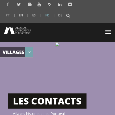
PT
EN
ES
FR
DE
Togg
navi
VILLAGES
LES CONTACTS
Villages historiques du Portugal