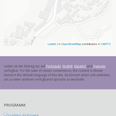
Leaflet
| ©
OpenStreetMap
contributors ©
CARTO
Leider ist der Eintrag nur auf
Português
,
English
,
Español
und
Français
verfügbar. For the sake of viewer convenience, the content is shown
below in the default language of this site. Sie können einen Link anklicken,
um zu einer anderen verfügbaren Sprache zu wechseln.
PROGRAMM