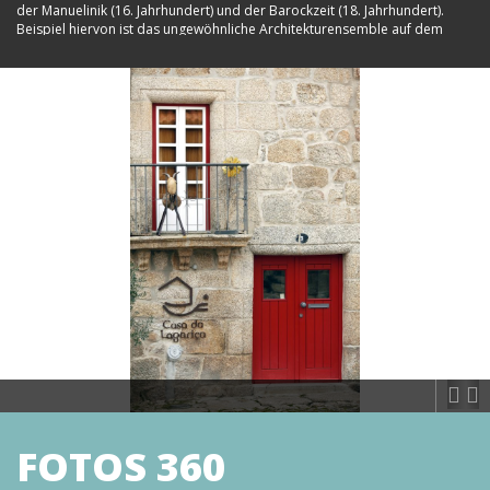
der Manuelinik (16. Jahrhundert) und der Barockzeit (18. Jahrhundert).
Beispiel hiervon ist das ungewöhnliche Architekturensemble auf dem
Prangerplatz „Largo do Pelourinho“: Ehemaliges Gemeindehaus mit
Gefängnis und Pranger, der Manuelinik-Epoche, und der „D. João V“
Springbrunnen aus der Barockzeit. Die in 650 m Höhe errichtete Burg ist
ein offensichtlicher Ansiedlungsort. Die Ortschaft erstreckte sich dem
Abhang des Gebirges der „Serra da Gardunha“ entlang, ohne jegliche
Abgrenzung, aber geschützt durch die Festungsstruktur der Templer. Das
alte Ortschaft entstand so in einem runden Umfang und erweiterte sich
langsam nach Süden, Osten und Westen. Der Stadtaufbau gestaltet sich
labyrinthartig. Die Ungleichmäßigkeit der Viertel, verschiedener
Dimensionen und Formen, die beschränkten, kurvenreichen Wege, die
wegverkürzenden Gassen, die öffentlichen Treppen und die unzähligen
Ecken und Missverhältnisse, durch die schwere Ausrichtung der Fassaden,
sind charakteristische Eigenschaften von mittelalterlichen, städtischen
Räumen. Im bebauten Raum von Castelo Novo dominieren weitgehend
die Wohngebäude. Das traditionelle Haus aus Granit und ohne Putz, in
rechteckiger Form mit zwei Etagen, wobei das Untergeschoss dem
Handel und das Obergeschoss dem Wohnzweck dienten. Der Zugang ist
von außen möglich, durch Treppen, welche zu einem einfachen
Treppenabsatz oder Steinboden-Balkon zu ende laufen. Ausnahme in
dieser städtischen Landschaft stellen die öffentlichen und religiösen
Gebäude dar, sowie die Wohnhäuser wohlhabender Eigentümer. Diese
unterscheiden sich durch das benutzte Material, das Architekturkonzept
FOTOS 360
und die Gestaltung. Auf dem „Largo da Bica“ sind noch einige dieser
Exemplare erhalten geblieben wie die Häuser „Falcão“, „Correia Sampaio“