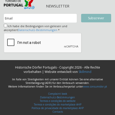
NEWSLETTER
Ich habe die Bedingungen von gelesen und
akzeptiert
Datenschutz-Bestimmungen
*
Historische Dörfer Portugals - Copyright 2026 - Alle Rechte
vorbehalten | Website entwickelt von
Skillmind
Im Falle von Streitigkeiten mit unserer Entität können Sie eine alternative
Streitbeilegung (ADR) für den Verbrauch verwenden.
Weitere Informationen finden Sie im Verbraucherportal unter
www.consumidor.pt
Complaint book
Datenschutz-Bestimmungen
Termos e condições do website
Termos e condições do marketplace AHP
Política de privacidade do marketplace AHP
Contacts