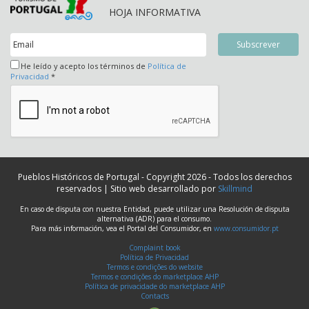
HOJA INFORMATIVA
He leído y acepto los términos de
Política de
Privacidad
*
Pueblos Históricos de Portugal - Copyright 2026 - Todos los derechos
reservados | Sitio web desarrollado por
Skillmind
En caso de disputa con nuestra Entidad, puede utilizar una Resolución de disputa
alternativa (ADR) para el consumo.
Para más información, vea el Portal del Consumidor, en
www.consumidor.pt
Complaint book
Política de Privacidad
Termos e condições do website
Termos e condições do marketplace AHP
Política de privacidade do marketplace AHP
Contacts