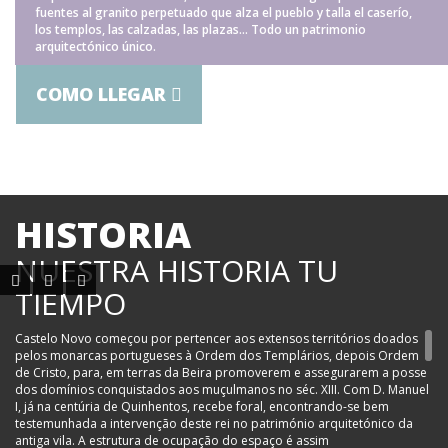
fuentes al granito perpetuado que alza el pueblo y talla el caserío,
los templos, las calzadas, las plazas… Todo un patrimonio
arquitectónico único.
COMO LLEGAR
HISTORIA
NUESTRA HISTORIA TU
TIEMPO
Castelo Novo começou por pertencer aos extensos territórios doados
pelos monarcas portugueses à Ordem dos Templários, depois Ordem
de Cristo, para, em terras da Beira promoverem e assegurarem a posse
dos domínios conquistados aos muçulmanos no séc. XIII. Com D. Manuel
I, já na centúria de Quinhentos, recebe foral, encontrando-se bem
testemunhada a intervenção deste rei no património arquitetónico da
antiga vila. A estrutura de ocupação do espaço é assim