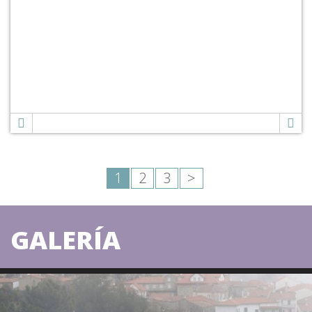
1
2
3
>
GALERÍA