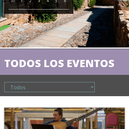
31
1
2
3
4
5
6
TODOS LOS EVENTOS