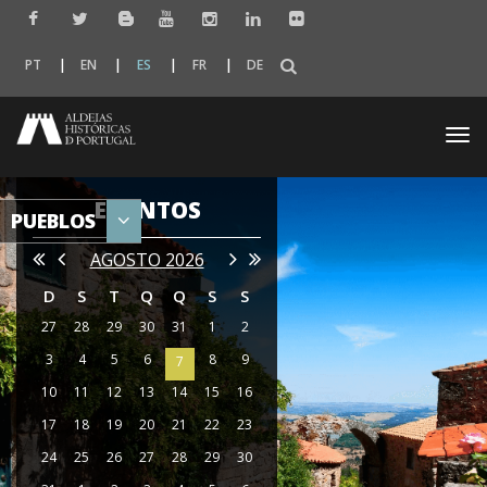
PT
EN
ES
FR
DE
Togg
navi
EVENTOS
PUEBLOS
AGOSTO 2026
D
S
T
Q
Q
S
S
27
28
29
30
31
1
2
3
4
5
6
8
9
7
10
11
12
13
14
15
16
17
18
19
20
21
22
23
24
25
26
27
28
29
30