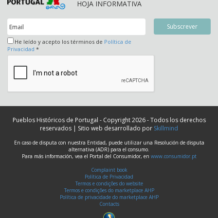
HOJA INFORMATIVA
He leído y acepto los términos de
Política de
Privacidad
*
Pueblos Históricos de Portugal - Copyright 2026 - Todos los derechos
reservados | Sitio web desarrollado por
Skillmind
En caso de disputa con nuestra Entidad, puede utilizar una Resolución de disputa
alternativa (ADR) para el consumo.
Para más información, vea el Portal del Consumidor, en
www.consumidor.pt
Complaint book
Política de Privacidad
Termos e condições do website
Termos e condições do marketplace AHP
Política de privacidade do marketplace AHP
Contacts