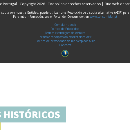
e Portugal - Copyright 2026 - Todos los derechos reservados | Sitio web desa
disputa con nuestra Entidad, puede utilizar una Resolución de disputa alternativa (ADR) para
Para más información, vea el Portal del Consumidor, en
www.consumidor.pt
Complaint book
Política de Privacidad
Termos e condições do website
Termos e condições do marketplace AHP
Política de privacidade do marketplace AHP
Contacts
S HISTÓRICOS