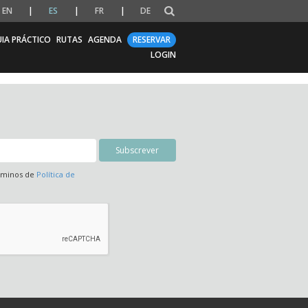
EN
ES
FR
DE
IA PRÁCTICO
RUTAS
AGENDA
RESERVAR
LOGIN
érminos de
Política de