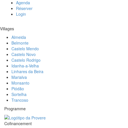
Agenda
Réserver
Login
Villages
Almeida
Belmonte
Castelo Mendo
Castelo Novo
Castelo Rodrigo
Idanha-a-Velha
Linhares da Beira
Marialva
Monsanto
Piódão
Sortelha
Trancoso
Programme
Cofinancement