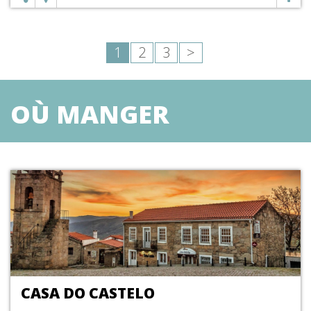
1
2
3
>
OÙ MANGER
CASA DO CASTELO