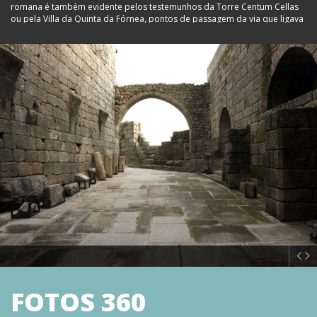
romana é também evidente pelos testemunhos da Torre Centum Cellas
ou pela Villa da Quinta da Fórnea, pontos de passagem da via que ligava
Mérida à Guarda. Na Idade Média Belmonte surge-nos, primeiramente,
ligado à história do concelho da Covilhã, concretamente, no foral
concedido em 1186 por D. Sancho I. Mas, em 1199, de acordo com a sua
política de povoamento e reforço da defesa fronteiriça, o mesmo rei
concedeu foral a Belmonte ficando esta até 1385 sob jurisdição da
Covilhã. No século XIII, a vila encontrava-se já em franco desenvolvimento
justificando a existência de duas Igrejas - a de São Tiago e de Santa Maria
(perto do velho cemitério, junto ao Castelo) e de uma Sinagoga. Embora
pertencendo à Coroa, o Castelo de Belmonte era administrado por um
alcaide local e já desde 1398 que este cargo estava ligado aos Cabrais. O
primeiro alcaide foi Luís Alvares Cabral. Fernão Cabral, pai de Pedro
Alvares Cabral, foi o primeiro alcaide-mor. Com ele se iniciou, no século
XV, a época de maior destaque do Castelo e de Belmonte. Em 1510 D.
Manuel I concedeu a Belmonte nova carta de foral. Nessa altura a
comunidade de Belmonte era essencialmente rural, dependente da
pecuária e da agricultura. A presença de Judeus favoreceu também a
existência de algum comércio. Na primeira metade do século XVI o
Concelho de Belmonte tinha "de termo duas léguas em longo e uma de
largura" sendo a vila que na comarca de Castelo Branco tinha a maior
densidade populacional em vizinhos a seguir à Atalaia. Em meados do
século XVIII a população de Belmonte contava já com cerca de 1416
habitantes. Em 1811 estava judicialmente anexa a Sortelha (que tinha Juiz
FOTOS 360
de Fora) na Comarca, Provedoria e Diocese de Castelo Branco. E, em
1842 pertencia ao Distrito Administrativo da Guarda. Com a reforma