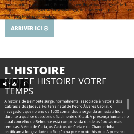
(monte belo ou belo monte). Porém, há quem lhe atribua a origem de “belli
monte” – monte de guerra. Terra solarenga, de boas gentes, paisagens sem
fim e uma história de séculos.
ARRIVER ICI
L'HISTOIRE
NOTRE HISTOIRE VOTRE
TEMPS
A história de Belmonte surge, normalmente, associada à história dos
Cabrais e dos Judeus. Foi terra natal de Pedro Álvares Cabral, o
navegador, que no ano de 1500 comandou a segunda armada à India,
durante a qual se descobriu oficialmente o Brasil. A presença humana no
atual concelho de Belmonte está comprovada desde as épocas mais
remotas. A Anta de Caria, os Castros de Caria e da Chandeirinha
certificam a longevidade da fixação na pré e proto-história. A presença