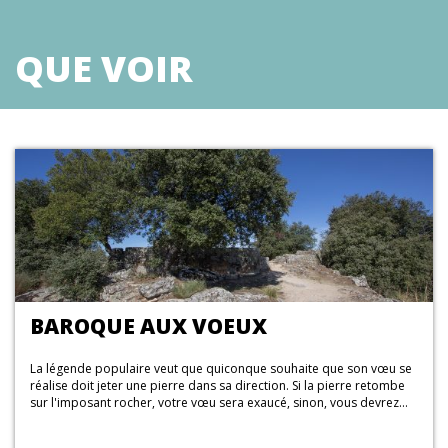
porte avec un arc en plein cintre qui le séparait des maisons civiles. À
l’Ouest, subsistent les ruines du Donjon, qui était encore représenté avec
un toit et des merlons dans les dessins du XVIe siècle de Duarte de
QUE VOIR
Armas. À côté, une citerne recueillait et conservait les eaux de pluie. Dans
cette première muraille, on observe, au Sud-Est, la Porte de la Trahison,
ou Fausse Porte, comme l’a appelée Duarte de Armas. La fondation de ce
premier château remonterait à la fin du XIIe siècle, donc avant Don
Sancho II, le monarque qui lui a octroyé sa première chartre. En fait,
Castro Menendi est le nom figurant sur le sceau qui authentifie le
document le plus ancien document faisant référence à Castelo Mendo et
qui remonte à 1202, preuve de son très ancien pouvoir communal. La
charte octroyée par le roi Don Sancho II, le 15 mars 1229, révèle
l'existence d'un château et d'un bourg qui s'est développé au Nord,
autour de l'Église de Saint Pierre. Pour encourager la population à s'y
installer, Don Sancho II a mis en place un marché hebdomadaire, le
dimanche, à l'intérieur du château, et une foire tenue trois fois par an,
durant huit jours, cette dernière étant l'une des foires médiévales les plus
anciennes de notre pays. Le développement rapide du faubourg
conduisit, au début du XIVe siècle, à doter la ville de Castelo Mendo d’une
BAROQUE AUX VOEUX
deuxième ligne de remparts, plus large, servant à défendre les maisons
qui s'étaient regroupées autour de l'’Eglise de Saint Pierre. Construit sous
le règne de Don Dinis, le second rempart présente plusieurs
La légende populaire veut que quiconque souhaite que son vœu se
caractéristiques gothiques : la structure sigillée, les tourelles
réalise doit jeter une pierre dans sa direction. Si la pierre retombe
quadrangulaires, dont huit ont été conservées, et un plus grand nombre
sur l'imposant rocher, votre vœu sera exaucé, sinon, vous devrez...
de portes. Quatre portes peuvent être identifiées sur ce rempart de Don
Dinis, la principale étant la Porte de la Ville, protégée par deux tourelles,
suivie de la Porte du Corps de Garde, de la Porte du Soleil, qui donne