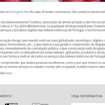
 sólo en
Português
. For the sake of viewer convenience, the content is shown bel
o de Desenvolvimento Turístico, associação de direito privado e sem fins lucra
 Cabral, n.º 52, 6250-086 Belmonte, na qualidade de Responsável pelo Tratam
serviços e produtos digitais das Aldeias Históricas de Portugal, e nos fornece
ociação obriga, num mundo cada vez mais globalizado, tecnológico, digital e i
ciados, fornecedores, etc., o que implica a sua gestão e cumprimento do Regu
gais, nomeadamente de contratação pública, a que a Associação está obrigada,
 frequente com os utilizadores do nosso website, aplicações, produtos e serviç
r por forma a usufruir de todos os serviços das Aldeias Históricas de Portugal
 a compreender que dados pessoais recolhemos, como e por que motivo os 
m os nossos serviços ou visitam o nosso site ou quando acedem noutros sites
Dados
aqui
.
MIENTO
HOJA INFORMATIVA