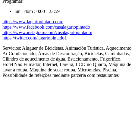
Programar:
lun - dom : 0:00 - 23:59
https://www.lagartopintado.com
https://www.facebook.com/casalagartopintado
https://www.instagram.com/casalagartopintado/
https://twitter.com/lagartopintado1
Servicios:
Aluguer de Bicicletas, Animación Turística, Aquecimento,
Ar Condicionado, Áreas de Descontração, Bicicletas, Caminhadas,
Cilindro de aquecimento de água, Estacionamento, Frigorífico,
Hotel Não Fumador, Internet, Lareira, LCD no Quarto, Máquina de
lavar a roupa, Máquina de secar roupa, Microondas, Piscina,
Possibilidade de refeições mediante parceria com restaurantes