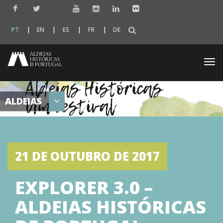
PT
EN
ES
FR
DE
Togg
navi
ALDEIAS
21 DE OUTUBRO DE 2017
EXPLORER 3.0 –
ALDEIAS HISTÓRICAS