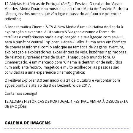
12 Aldeias Históricas de Portugal (AHP), 1 Festival. O realizador Vasco
Mendes, Aldina Duarte na música e a escritora Maria do Rosário Pedreira
são alguns dos nomes que vão ligar o passado ao futuro e potenciar
reflexões;
A área temática Cinema & TV & New Media é uma iniciativa dedicada à
exploração e aventura. A Literatura & Viagens assume a forma de
tertúlias e conferências onde a exploração e a sua ligação com as AHP,
será a temática central. Explorer Diaries – Talks, é uma ação em formato
de conversa informal com o enfoque na temática de viagens, aventura,
exploração e exploradores, experiências de vida, histórias inspiradoras
de relatos surpreendentes de quem já viajou pelo mundo fora. O
Cinemercado, é um mercado com “Cinema lá dentro”, onde imbuídos
num ambiente festivo, imagético e muito acolhedor, as pessoas são
convidadas a uma experiência cinematográfica;
O Festival Explorer 3.0 tem início dia 21 de Outubro e vai contar com
ações pontuais até ao dia 3 de Dezembro de 2017.
Contamos consigo!
12 ALDEIAS HISTÓRICAS DE PORTUGAL, 1 FESTIVAL. VENHA À DESCOBERTA
DE EMOÇÕES
GALERIA DE IMAGENS