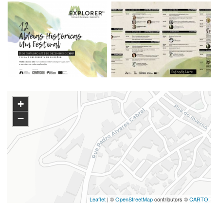
+
−
Leaflet
| ©
OpenStreetMap
contributors ©
CARTO