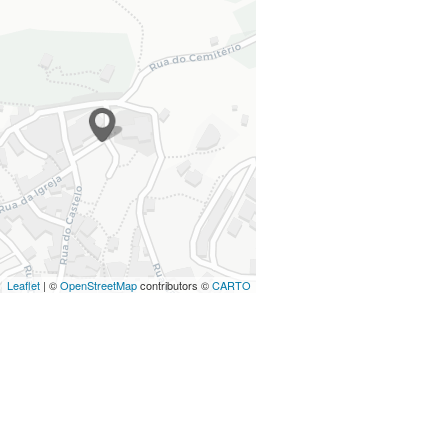
Leaflet
| ©
OpenStreetMap
contributors ©
CARTO