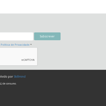
a
Política de Privacidade
*
olvido por
Skillmind
AL) de consumo.