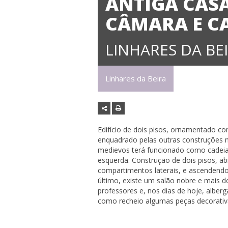
ANTIGA CAS
CÂMARA E C
LINHARES DA BE
Linhares da Beira
Edifício de dois pisos, ornamentado c
enquadrado pelas outras construções 
medievos terá funcionado como cadeia,
esquerda. Construção de dois pisos, abr
compartimentos laterais, e ascendendo
último, existe um salão nobre e mais d
professores e, nos dias de hoje, alberg
como recheio algumas peças decorativas