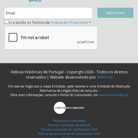
Li e aceito os Termos da
Política de Privacidade
*
Aldeias Históricas de Portugal - Copyright 2026 - Todos os direitos
reservados | Website desenvolvido por
Skillmind
Em caso de litígio com a nossa Entidade, pode recorrer a uma Entidade de Resolução
Alternativa de Litígios (RAL) de consumo.
Para mais informações, consulte o Portal do Consumidor, em
www.consumidor.pt
Política de Privacidade
Termos e condições do website
Termos e condições do marketplace AHP
Política de privacidade do marketplace AHP
Contacts