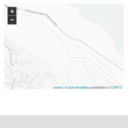
+
−
Leaflet
| ©
OpenStreetMap
contributors ©
CARTO