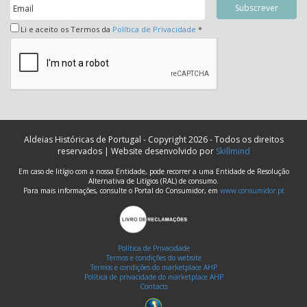
Li e aceito os Termos da
Política de Privacidade
*
Aldeias Históricas de Portugal - Copyright 2026 - Todos os direitos
reservados | Website desenvolvido por
Skillmind
Em caso de litígio com a nossa Entidade, pode recorrer a uma Entidade de Resolução
Alternativa de Litígios (RAL) de consumo.
Para mais informações, consulte o Portal do Consumidor, em
www.consumidor.pt
Política de Privacidade
Termos e condições do website
Termos e condições do marketplace AHP
Política de privacidade do marketplace AHP
Contacts