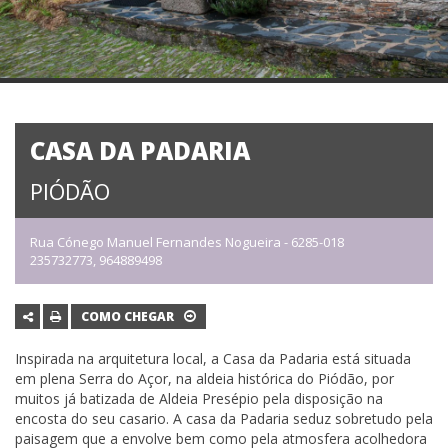
CASA DA PADARIA
PIÓDÃO
Rua Cónego Manuel Fernandes Nogueira - 6285-018
235732773, 964889498
COMO CHEGAR
Inspirada na arquitetura local, a Casa da Padaria está situada
em plena Serra do Açor, na aldeia histórica do Piódão, por
muitos já batizada de Aldeia Presépio pela disposição na
encosta do seu casario. A casa da Padaria seduz sobretudo pela
paisagem que a envolve bem como pela atmosfera acolhedora