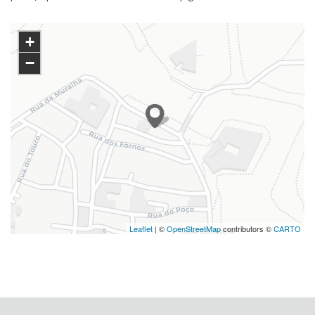
+
−
Leaflet
| ©
OpenStreetMap
contributors ©
CARTO