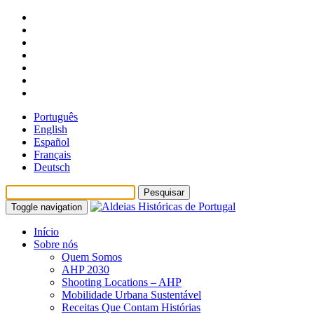
Português
English
Español
Français
Deutsch
Toggle navigation
Início
Sobre nós
Quem Somos
AHP 2030
Shooting Locations – AHP
Mobilidade Urbana Sustentável
Receitas Que Contam Histórias