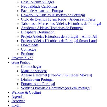
Best Tourism Villages
Neutralidade Carbónica
Pacto de Autarcas – Europa
Cowork IN Aldeias Históricas de Portugal
Ciclo de Eventos 12 em Rede – Aldeias em Festa
Tabernas e Mercearias Aldeias Históricas de Portugal
Academia Aldeias Históricas de Portugal
Biosphere Destination
Projeto Aldeias Históricas de Portugal – All for All
Projeto Aldeias Históricas de Portugal Smart Land
Downloads
Contactos
Produtos
Provere 21-27
Guia Prático
Como chegar
Mapa de serviços
Acesso à Internet (Free-WiFi & Redes Móveis)
Dinheiro em Portugal
Portagens em Portugal
Serviços Postais e Comunicações em Portugal
Walking & Cycling
Agenda
Reservar
Login