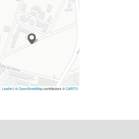
Leaflet
| ©
OpenStreetMap
contributors ©
CARTO