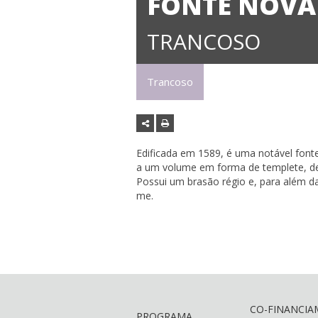
FONTE NOVA
TRANCOSO
Trancoso
Edificada em 1589, é uma notável fonte
a um volume em forma de templete, def
Possui um brasão régio e, para além d
me.
CO-FINANCI
PROGRAMA