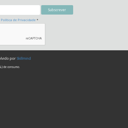
a
Política de Privacidade
*
olvido por
Skillmind
AL) de consumo.