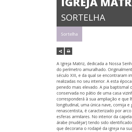
IGREJA MATR
SORTELHA
Sortelha
A Igreja Matriz, dedicada a Nossa Senho
do perímetro amuralhado. Originalmen
século XIII, e da qual se encontraram 
realizadas no seu interior. A esta época
penedo mais elevado. A pia baptismal 
conservada no pátio de uma casa vizinh
corresponderá à sua ampliação e que lh
longitudinal, uma única nave, cornija e 
renascentista, é caracterizado por arco 
esferas armilares. No interior da cape
árabe (mudéjar) tendo sido identificad
que decoraria o rodapé da igreja na sua