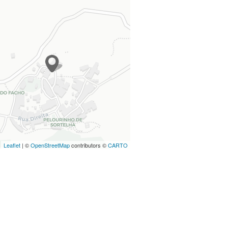
Leaflet
| ©
OpenStreetMap
contributors ©
CARTO