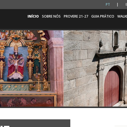
PT
INÍCIO
SOBRE NÓS
PROVERE 21-27
GUIA PRÁTICO
WALK