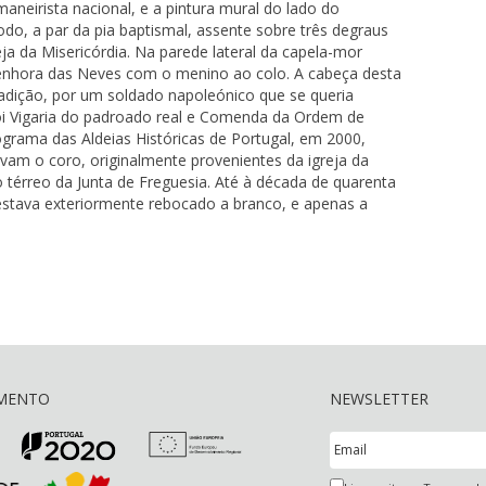
maneirista nacional, e a pintura mural do lado do
o, a par da pia baptismal, assente sobre três degraus
eja da Misericórdia. Na parede lateral da capela-mor
enhora das Neves com o menino ao colo. A cabeça desta
adição, por um soldado napoleónico que se queria
Foi Vigaria do padroado real e Comenda da Ordem de
rograma das Aldeias Históricas de Portugal, em 2000,
vam o coro, originalmente provenientes da igreja da
o térreo da Junta de Freguesia. Até à década de quarenta
 estava exteriormente rebocado a branco, e apenas a
AMENTO
NEWSLETTER