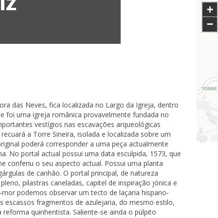
IZ
+
−
ra das Neves, fica localizada no Largo da Igreja, dentro
te foi uma igreja românica provavelmente fundada no
importantes vestígios nas escavações arqueológicas
 recuará a Torre Sineira, isolada e localizada sobre um
original poderá corresponder a uma peça actualmente
a. No portal actual possui uma data esculpida, 1573, que
e conferiu o seu aspecto actual. Possui uma planta
gárgulas de canhão. O portal principal, de natureza
pleno, pilastras caneladas, capitel de inspiração jónica e
la-mor podemos observar um tecto de laçaria hispano-
os escassos fragmentos de azulejaria, do mesmo estilo,
 reforma quinhentista. Saliente-se ainda o púlpito