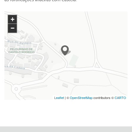
+
−
Leaflet
| ©
OpenStreetMap
contributors ©
CARTO