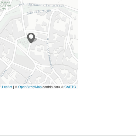
Leaflet
| ©
OpenStreetMap
contributors ©
CARTO