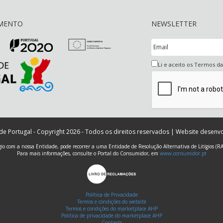
AMENTO
NEWSLETTER
Li e aceito os Termos d
 de Portugal - Copyright 2026 - Todos os direitos reservados | Website desenv
ígio com a nossa Entidade, pode recorrer a uma Entidade de Resolução Alternativa de Litígios (R
Para mais informações, consulte o Portal do Consumidor, em
www.consumidor.pt
Política de Privacidade
Termos e condições do website
Termos e condições do marketplace AHP
Política de privacidade do marketplace AHP
Contacts