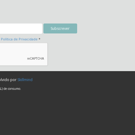
a
Política de Privacidade
*
olvido por
Skillmind
AL) de consumo.