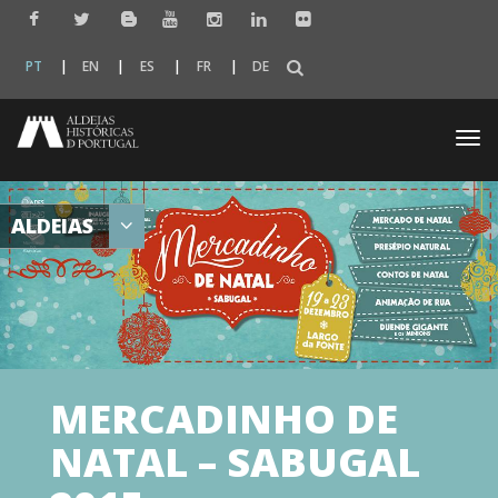
PT
EN
ES
FR
DE
Togg
navi
ALDEIAS
MERCADINHO DE
NATAL – SABUGAL