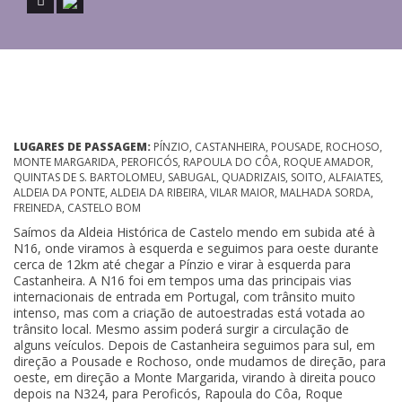
LUGARES DE PASSAGEM:
PÍNZIO, CASTANHEIRA, POUSADE, ROCHOSO,
MONTE MARGARIDA, PEROFICÓS, RAPOULA DO CÔA, ROQUE AMADOR,
QUINTAS DE S. BARTOLOMEU, SABUGAL, QUADRIZAIS, SOITO, ALFAIATES,
ALDEIA DA PONTE, ALDEIA DA RIBEIRA, VILAR MAIOR, MALHADA SORDA,
FREINEDA, CASTELO BOM
Saímos da Aldeia Histórica de Castelo mendo em subida até à
N16, onde viramos à esquerda e seguimos para oeste durante
cerca de 12km até chegar a Pínzio e virar à esquerda para
Castanheira. A N16 foi em tempos uma das principais vias
internacionais de entrada em Portugal, com trânsito muito
intenso, mas com a criação de autoestradas está votada ao
trânsito local. Mesmo assim poderá surgir a circulação de
alguns veículos. Depois de Castanheira seguimos para sul, em
direção a Pousade e Rochoso, onde mudamos de direção, para
oeste, em direção a Monte Margarida, virando à direita pouco
depois na N324, para Peroficós, Rapoula do Côa, Roque