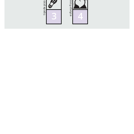
esforço físico
tipo de piso
3
4