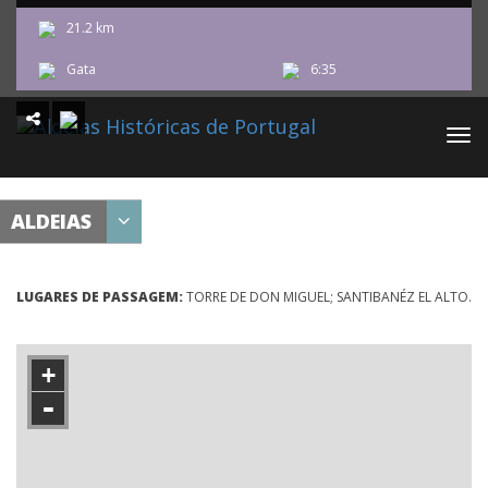
21.2 km
PT
EN
ES
FR
DE
Gata
6:35
Togg
navi
ALDEIAS
LUGARES DE PASSAGEM:
TORRE DE DON MIGUEL; SANTIBANÉZ EL ALTO.
+
-