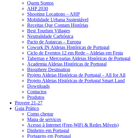
Quem Somos
AHP 2030
Shooting Locations – AHP
Mobilidade Urbana Sustentável
Receitas Que Contam Histórias
Best Tourism Villages
Neutralidade Carbónica
Pacto de Autarcas – Europa
Cowork IN Aldeias Históricas de Portugal
Ciclo de Eventos 12 em Rede – Aldeias em Festa
Tabernas e Mercearias Aldeias Históricas de Portugal
Academia Aldeias Históricas de Portugal
Biosphere Destination
Projeto Aldeias Históricas de Portugal – All for All
Projeto Aldeias Históricas de Portugal Smart Land
Downloads
Contactos
Produtos
Provere 21-27
Guia Prático
Como chegar
Mapa de serviços
Acesso à Internet (Free-WiFi & Redes Móveis)
Dinheiro em Portugal
Portagens em Portugal