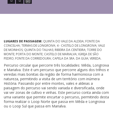
LUGARES DE PASSAGEM:
QUINTA DO VALE DA ALDEIA; FONTE DA
CONCELHA; TERMAS DE LONGROIVA; 4 - CASTELO DE LONGROIVA; VALE
DE MOINHOS; QUINTA DO TALHAS; RIBEIRA DA CENTIEIRA; TORRE DO
MONTE; PORTA DO MONTE; CASTELO DE MARIALVA; IGREJA DE SÃO
PEDRO; FONTE DA CORREDOURA; CAPELA DA SRA. DA GUIA; VEREDA.
Percurso circular que percorre três localidades: Mêda, Longroiva
e Marialva. Este é um percurso que percorre alguns dos trilhos e
veredas mais bonitas da região de forma harmoniosa com a
natureza, permitindo a visita de um território com inúmera
História. Passando por entre montes, vales e aldeias a
paisagem do percurso vai sendo variada e diversificada, onde
vai ver zonas de cultivo e vinhas. Este percurso conta ainda com
uma variante que permite encurtar o percurso, permitindo desta
forma realizar o Loop Norte que passa em Mêda e Longroiva
ou o Loop Sul que passa em Marialva.