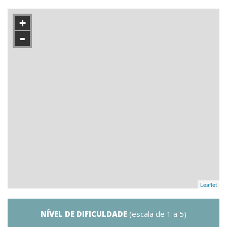
+
-
Leaflet
NÍVEL DE DIFICULDADE
(escala de 1 a 5)