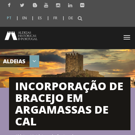
PT
EN
ES
FR
DE
Togg
navi
ALDEIAS
INCORPORAÇÃO DE
BRACEJO EM
ARGAMASSAS DE
CAL