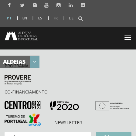
PT
EN
ES
FR
DE
Togg
navi
ALDEIAS
PROGRAMA
CO-FINANCIAMENTO
NEWSLETTER