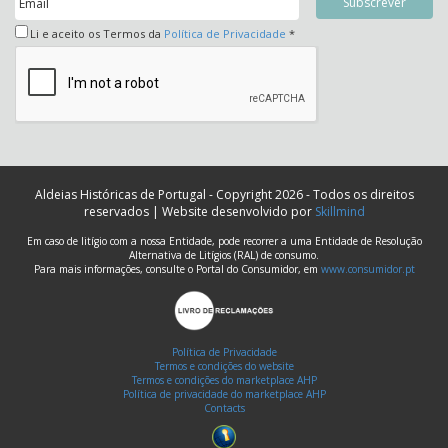
Li e aceito os Termos da
Política de Privacidade
*
Aldeias Históricas de Portugal - Copyright 2026 - Todos os direitos
reservados | Website desenvolvido por
Skillmind
Em caso de litígio com a nossa Entidade, pode recorrer a uma Entidade de Resolução
Alternativa de Litígios (RAL) de consumo.
Para mais informações, consulte o Portal do Consumidor, em
www.consumidor.pt
Política de Privacidade
Termos e condições do website
Termos e condições do marketplace AHP
Política de privacidade do marketplace AHP
Contacts