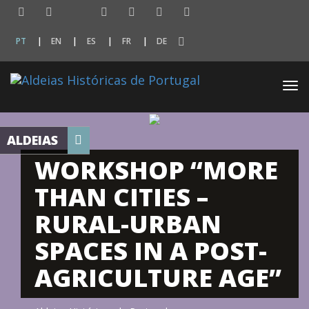
PT
EN
ES
FR
DE
Togg
navi
ALDEIAS
WORKSHOP “MORE
THAN CITIES –
RURAL-URBAN
SPACES IN A POST-
AGRICULTURE AGE”