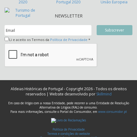
NEWSLETTER
Li e aceito os Termos da
Política de Privacidade
*
Aldeias Históricas de Portugal - Copyright 2026 - Todos os direitos
reservados | Website desenvolvido por
Skillmind
Em caso de litígio com a nossa Entidade, pode recorrer a uma Entidade de Resolução
Alternativa de Litígios (RAL) de consumo.
Para mais informações, consulte o Portal do Consumidor, em
www.consumidor.pt
Política de Privacidade
Termos e condições do website