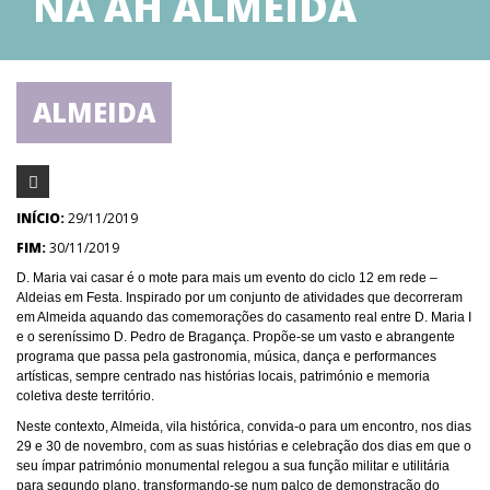
NA AH ALMEIDA
ALMEIDA
INÍCIO:
29/11/2019
FIM:
30/11/2019
D. Maria vai casar é o mote para mais um evento do ciclo 12 em rede –
Aldeias em Festa. Inspirado por um conjunto de atividades que decorreram
em Almeida aquando das comemorações do casamento real entre D. Maria I
e o sereníssimo D. Pedro de Bragança. Propõe-se um vasto e abrangente
programa que passa pela gastronomia, música, dança e performances
artísticas, sempre centrado nas histórias locais, património e memoria
coletiva deste território.
Neste contexto, Almeida, vila histórica, convida-o para um encontro, nos dias
29 e 30 de novembro, com as suas histórias e celebração dos dias em que o
seu ímpar património monumental relegou a sua função militar e utilitária
para segundo plano, transformando-se num palco de demonstração do