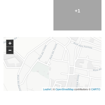
+1
+
−
Leaflet
| ©
OpenStreetMap
contributors ©
CARTO