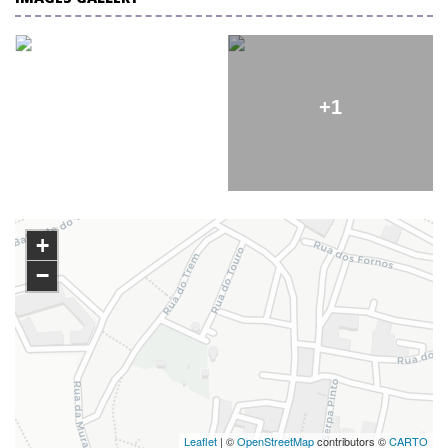
+1
+
−
Leaflet
| ©
OpenStreetMap
contributors ©
CARTO