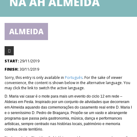
NA AH ALMEIDA
ALMEIDA
START:
29/11/2019
FINISH:
30/11/2019
Sorry, this entry is only available in
Português
. For the sake of viewer
convenience, the content is shown below in the alternative language. You
may click the link to switch the active language.
D. Maria vai casar é o mote para mais um evento do ciclo 12 em rede –
Aldeias em Festa. Inspirado por um conjunto de atividades que decorreram
em Almeida aquando das comemorações do casamento real entre D. Maria I
e o sereníssimo D. Pedro de Bragança. Propõe-se um vasto e abrangente
programa que passa pela gastronomia, música, dança e performances
artísticas, sempre centrado nas histórias locais, património e memoria
coletiva deste território.