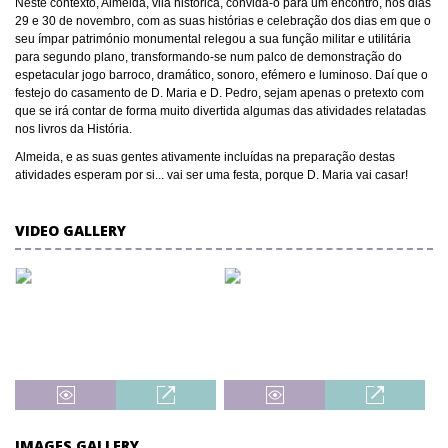
Neste contexto, Almeida, vila histórica, convida-o para um encontro, nos dias
29 e 30 de novembro, com as suas histórias e celebração dos dias em que o
seu ímpar património monumental relegou a sua função militar e utilitária
para segundo plano, transformando-se num palco de demonstração do
espetacular jogo barroco, dramático, sonoro, efémero e luminoso. Daí que o
festejo do casamento de D. Maria e D. Pedro, sejam apenas o pretexto com
que se irá contar de forma muito divertida algumas das atividades relatadas
nos livros da História.
Almeida, e as suas gentes ativamente incluídas na preparação destas
atividades esperam por si... vai ser uma festa, porque D. Maria vai casar!
VIDEO GALLERY
IMAGES GALLERY