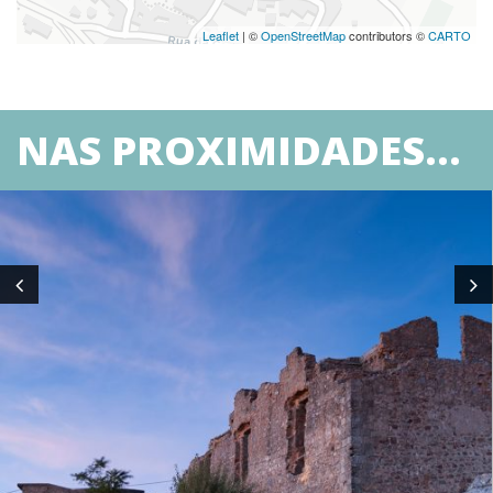
Leaflet
| ©
OpenStreetMap
contributors ©
CARTO
NAS PROXIMIDADES...