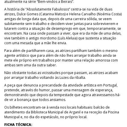
atualmente na série “Bem-vindos a Beirais”.
A história de “Absolutamente Fabulosos” centra-se na vida de duas
atrizes, Dulce Gomes (Catarina Matos) e Helena Carvalho (Noémia Costa)
amigas de longa data que, depois de uma carreira sólida, se veem
subitamente sem trabalho e decidem viver juntas para sobreviverem e
lutarem contra a situação de desemprego em que, temporariamente, se
encontram. Na casa onde passam a viver, que era da mãe de uma delas,
vive também o antigo mordomo (Luís Aleluia) que sustenta a situação
com uma mesada que a mãe lhe envia.
Para além de partilharem casa, as atrizes partilham também o mesmo
agente artístico que para além de não lhes arranjar trabalho ainda se
mete ele próprio em trabalhos por manter uma relação amorosa com
ambas sem uma da outra saber.
Não obstante todas as vicissitudes porque passam, as atrizes acabam
por arranjar trabalho voltando às Luzes da ribalta.
A peça que denuncia a precaridade da atividade artística em Portugal,
pretende, através do humor, passar uma mensagem de esperança,
demonstrando que depois da tempestade que agora atravessamos há-
de vir a bonança que todos ansiamos.
Os bilhetes encontram-se à venda nos locais habituais: balcão de
atendimento da Biblioteca Municipal de Arganil e na receção da Piscina
Municipal e, no dia do espetáculo, no próprio local.
FICHA TÉCNICA: