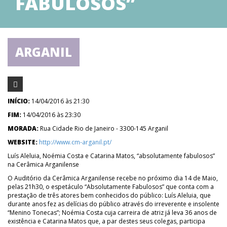
FABULOSOS”
ARGANIL
INÍCIO:
14/04/2016 às 21:30
FIM:
14/04/2016 às 23:30
MORADA:
Rua Cidade Rio de Janeiro - 3300-145 Arganil
WEBSITE:
http://www.cm-arganil.pt/
Luís Aleluia, Noémia Costa e Catarina Matos, “absolutamente fabulosos”
na Cerâmica Arganilense
O Auditório da Cerâmica Arganilense recebe no próximo dia 14 de Maio,
pelas 21h30, o espetáculo “Absolutamente Fabulosos” que conta com a
prestação de três atores bem conhecidos do público: Luís Aleluia, que
durante anos fez as delícias do público através do irreverente e insolente
“Menino Tonecas”; Noémia Costa cuja carreira de atriz já leva 36 anos de
existência e Catarina Matos que, a par destes seus colegas, participa