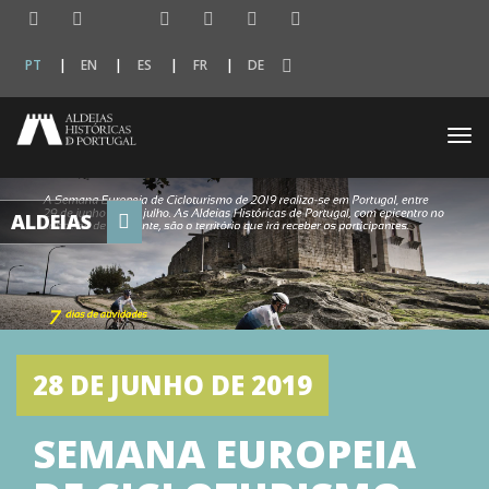
PT
EN
ES
FR
DE
Togg
navi
ALDEIAS
28 DE JUNHO DE 2019
SEMANA EUROPEIA