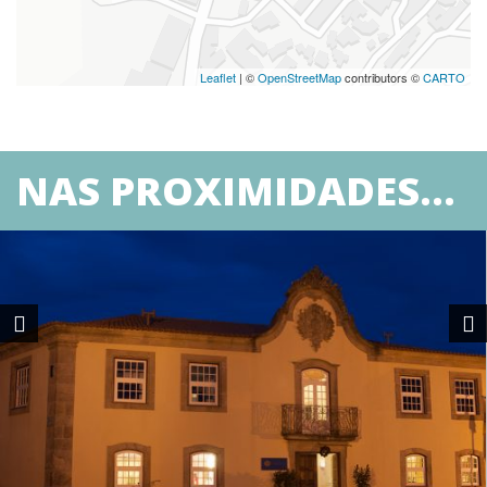
Leaflet
| ©
OpenStreetMap
contributors ©
CARTO
NAS PROXIMIDADES...