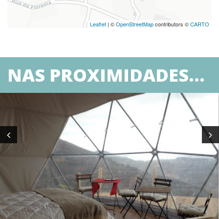
Leaflet
| ©
OpenStreetMap
contributors ©
CARTO
NAS PROXIMIDADES...