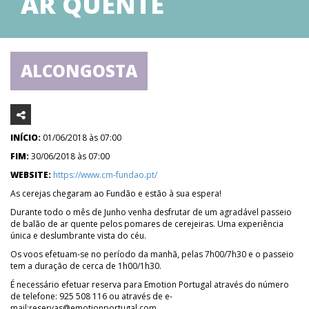
AR QUENTE
ALCONGOSTA
INÍCIO:
01/06/2018 às 07:00
FIM:
30/06/2018 às 07:00
WEBSITE:
https://www.cm-fundao.pt/
As cerejas chegaram ao Fundão e estão à sua espera!
Durante todo o mês de Junho venha desfrutar de um agradável passeio
de balão de ar quente pelos pomares de cerejeiras. Uma experiência
única e deslumbrante vista do céu.
Os voos efetuam-se no período da manhã, pelas 7h00/7h30 e o passeio
tem a duração de cerca de 1h00/1h30.
É necessário efetuar reserva para Emotion Portugal através do número
de telefone: 925 508 116 ou através de e-
mail:reservas@emotionportugal.com