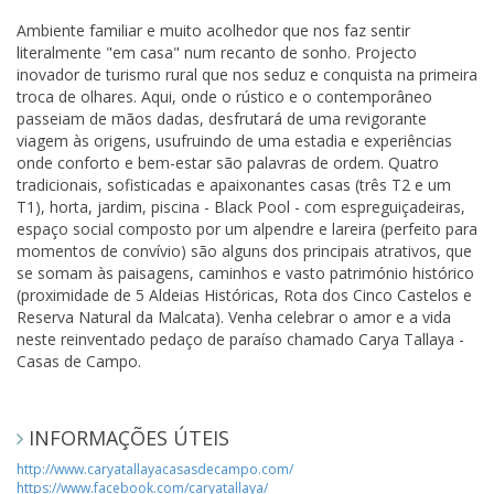
Ambiente familiar e muito acolhedor que nos faz sentir
literalmente "em casa" num recanto de sonho. Projecto
inovador de turismo rural que nos seduz e conquista na primeira
troca de olhares. Aqui, onde o rústico e o contemporâneo
passeiam de mãos dadas, desfrutará de uma revigorante
viagem às origens, usufruindo de uma estadia e experiências
onde conforto e bem-estar são palavras de ordem. Quatro
tradicionais, sofisticadas e apaixonantes casas (três T2 e um
T1), horta, jardim, piscina - Black Pool - com espreguiçadeiras,
espaço social composto por um alpendre e lareira (perfeito para
momentos de convívio) são alguns dos principais atrativos, que
se somam às paisagens, caminhos e vasto património histórico
(proximidade de 5 Aldeias Históricas, Rota dos Cinco Castelos e
Reserva Natural da Malcata). Venha celebrar o amor e a vida
neste reinventado pedaço de paraíso chamado Carya Tallaya -
Casas de Campo.
INFORMAÇÕES ÚTEIS
http://www.caryatallayacasasdecampo.com/
https://www.facebook.com/caryatallaya/