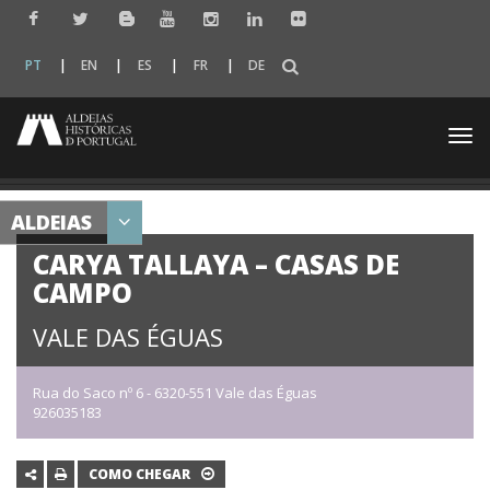
PT
EN
ES
FR
DE
Togg
navi
ALDEIAS
CARYA TALLAYA – CASAS DE
CAMPO
VALE DAS ÉGUAS
Rua do Saco nº 6 - 6320-551 Vale das Éguas
926035183
COMO CHEGAR