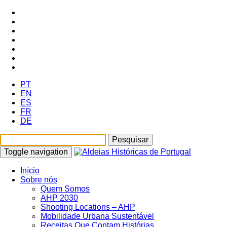
PT
EN
ES
FR
DE
Toggle navigation
Início
Sobre nós
Quem Somos
AHP 2030
Shooting Locations – AHP
Mobilidade Urbana Sustentável
Receitas Que Contam Histórias