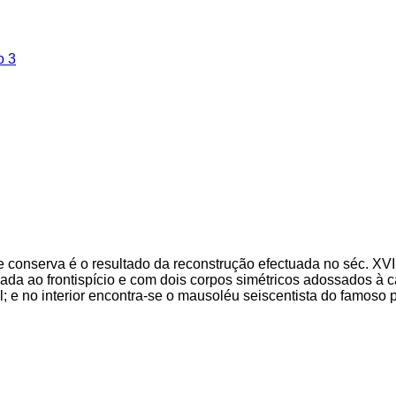
e conserva é o resultado da reconstrução efectuada no séc. XVII
xada ao frontispício e com dois corpos simétricos adossados à c
 e no interior encontra-se o mausoléu seiscentista do famoso 