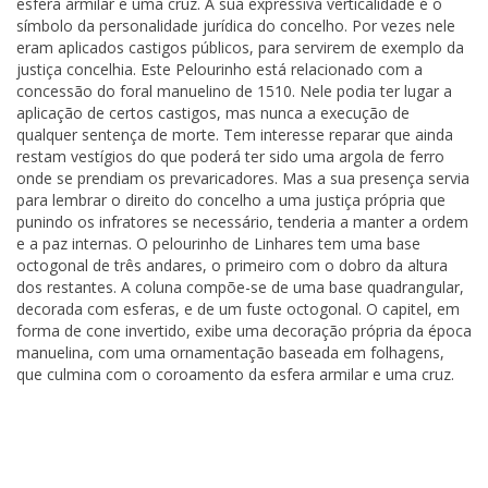
esfera armilar e uma cruz. A sua expressiva verticalidade é o
símbolo da personalidade jurídica do concelho. Por vezes nele
eram aplicados castigos públicos, para servirem de exemplo da
justiça concelhia. Este Pelourinho está relacionado com a
concessão do foral manuelino de 1510. Nele podia ter lugar a
aplicação de certos castigos, mas nunca a execução de
qualquer sentença de morte. Tem interesse reparar que ainda
restam vestígios do que poderá ter sido uma argola de ferro
onde se prendiam os prevaricadores. Mas a sua presença servia
para lembrar o direito do concelho a uma justiça própria que
punindo os infratores se necessário, tenderia a manter a ordem
e a paz internas. O pelourinho de Linhares tem uma base
octogonal de três andares, o primeiro com o dobro da altura
dos restantes. A coluna compõe-se de uma base quadrangular,
decorada com esferas, e de um fuste octogonal. O capitel, em
forma de cone invertido, exibe uma decoração própria da época
manuelina, com uma ornamentação baseada em folhagens,
que culmina com o coroamento da esfera armilar e uma cruz.