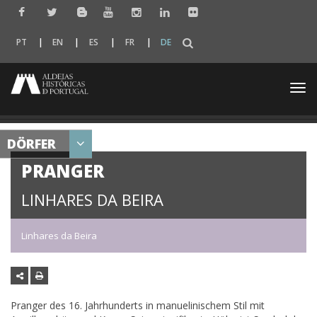
PT
EN
ES
FR
DE
Togg
navi
DÖRFER
PRANGER
LINHARES DA BEIRA
Linhares da Beira
Pranger des 16. Jahrhunderts in manuelinischem Stil mit