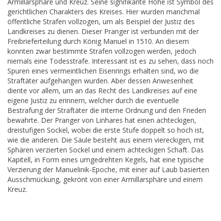
Armillarsphäre und Kreuz. Seine signifikante Höhe ist Symbol des
gerichtlichen Charakters des Kreises. Hier wurden manchmal
öffentliche Strafen vollzogen, um als Beispiel der Justiz des
Landkreises zu dienen. Dieser Pranger ist verbunden mit der
Freibrieferteilung durch König Manuel in 1510. An diesem
konnten zwar bestimmte Strafen vollzogen werden, jedoch
niemals eine Todesstrafe. Interessant ist es zu sehen, dass noch
Spuren eines vermeintlichen Eisenrings erhalten sind, wo die
Straftäter aufgehangen wurden. Aber dessen Anwesenheit
diente vor allem, um an das Recht des Landkreises auf eine
eigene Justiz zu erinnern, welcher durch die eventuelle
Bestrafung der Straftäter die interne Ordnung und den Frieden
bewahrte. Der Pranger von Linhares hat einen achteckigen,
dreistufigen Sockel, wobei die erste Stufe doppelt so hoch ist,
wie die anderen. Die Säule besteht aus einem viereckigen, mit
Sphären verzierten Sockel und einem achteckigen Schaft. Das
Kapitell, in Form eines umgedrehten Kegels, hat eine typische
Verzierung der Manuelinik-Epoche, mit einer auf Laub basierten
Ausschmückung, gekrönt von einer Armillarsphäre und einem
Kreuz.